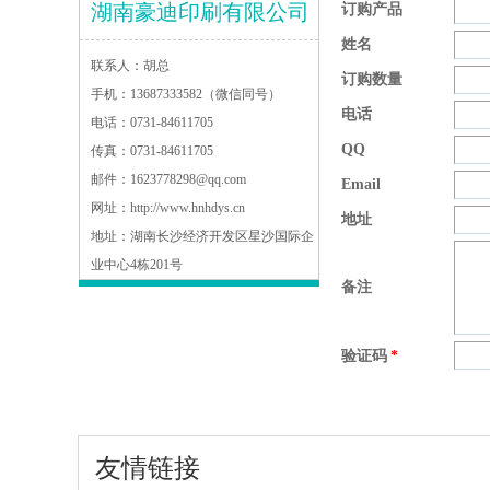
湖南豪迪印刷有限公司
订购产品
姓名
联系人：
胡总
订购数量
手机：
13687333582（微信同号）
电话
电话：
0731-84611705
QQ
传真：
0731-84611705
邮件：
1623778298@qq.com
Email
网址：
http://www.hnhdys.cn
地址
地址：
湖南长沙经济开发区星沙国际企
业中心4栋201号
备注
验证码
*
友情链接